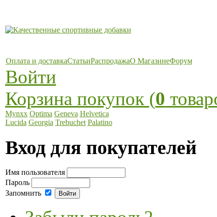
Оплата и доставка
Статьи
Распродажа
О Магазине
Форум
Войти
Корзина покупок (
0
товар
Mynxx
Optima
Geneva
Helvetica
Lucida
Georgia
Trebuchet
Palatino
Вход для покупателей
Имя пользователя
Пароль
Запомнить